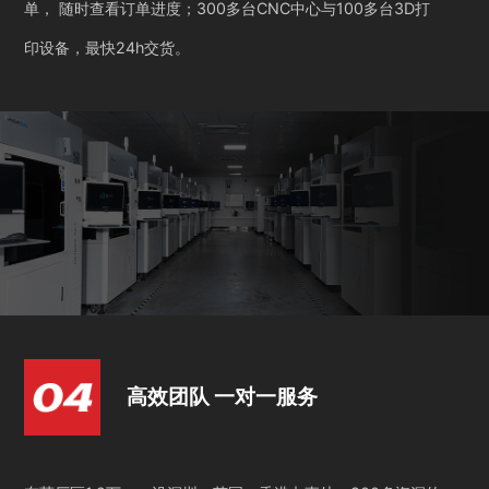
单， 随时查看订单进度；300多台CNC中心与100多台3D打
印设备，最快24h交货。
高效团队 一对一服务