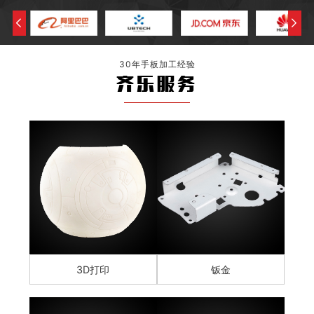
30年手板加工经验
齐乐服务
3D打印
钣金