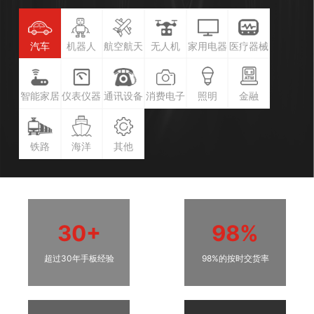
汽车
机器人
航空航天
无人机
家用电器
医疗器械
智能家居
仪表仪器
通讯设备
消费电子
照明
金融
铁路
海洋
其他
30+
98%
超过30年手板经验
98%的按时交货率