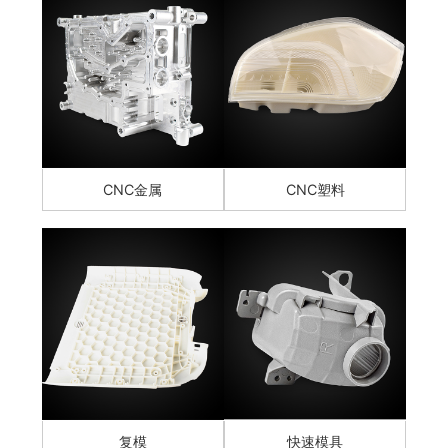
CNC金属
CNC塑料
复模
快速模具