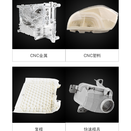
CNC金属
CNC塑料
复模
快速模具