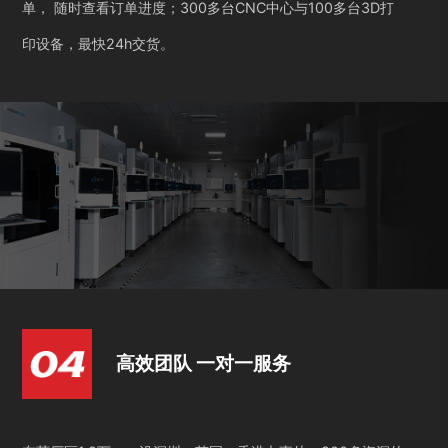
单， 随时查看订单进度；300多台CNC中心与100多台3D打
印设备，最快24h交货。
高效团队 一对一服务