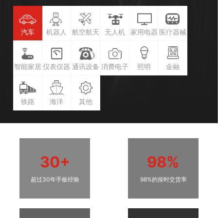
汽车
机器人
航空航天
无人机
家用电器
医疗器械
智能家居
仪表仪器
通讯设备
消费电子
照明
金融
铁路
海洋
其他
30+
98%
超过30年手板经验
98%的按时交货率