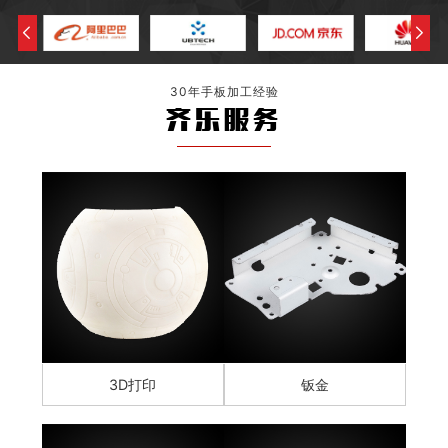
30年手板加工经验
齐乐服务
3D打印
钣金