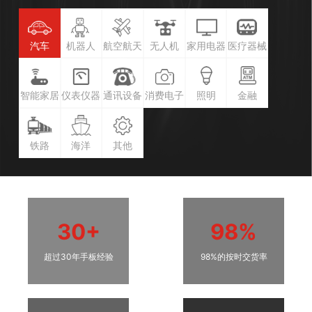
汽车
机器人
航空航天
无人机
家用电器
医疗器械
智能家居
仪表仪器
通讯设备
消费电子
照明
金融
铁路
海洋
其他
30+
98%
超过30年手板经验
98%的按时交货率