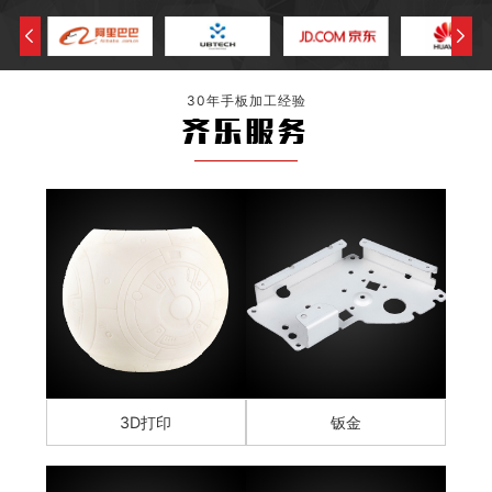
30年手板加工经验
齐乐服务
3D打印
钣金