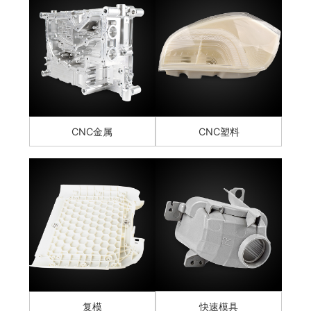
CNC金属
CNC塑料
复模
快速模具