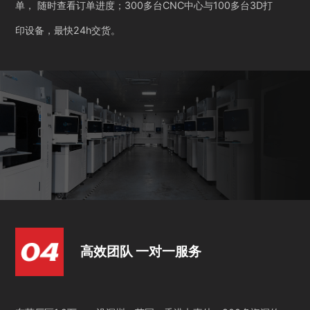
单， 随时查看订单进度；300多台CNC中心与100多台3D打
印设备，最快24h交货。
高效团队 一对一服务