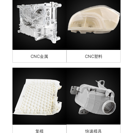
CNC金属
CNC塑料
复模
快速模具