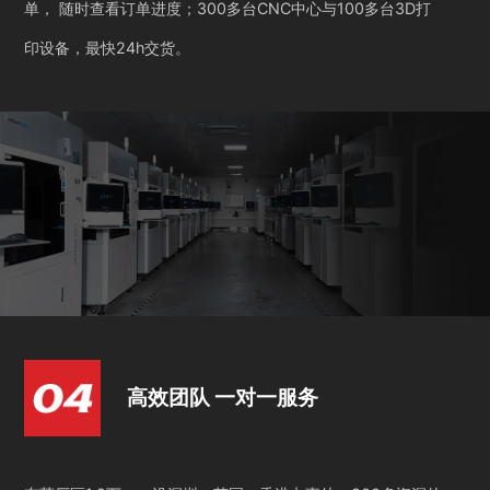
单， 随时查看订单进度；300多台CNC中心与100多台3D打
印设备，最快24h交货。
高效团队 一对一服务