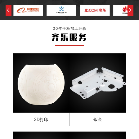
30年手板加工经验
齐乐服务
3D打印
钣金