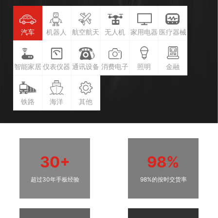
汽车
机器人
航空航天
无人机
家用电器
医疗器械
智能家居
仪表仪器
通讯设备
消费电子
照明
金融
铁路
海洋
其他
30+
98%
超过30年手板经验
98%的按时交货率