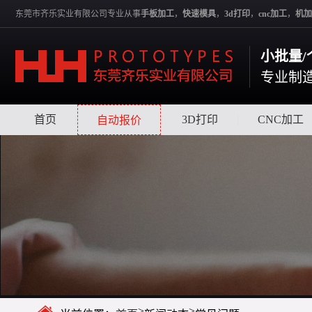
东莞市齐乐实业有限公司专业从事
手板加工
，
快速模具
，
3d打印
，
cnc加工
，
机加
小批量/
专业制
首页
|
|
3D打印
|
CNC加工
自动报价
>
>