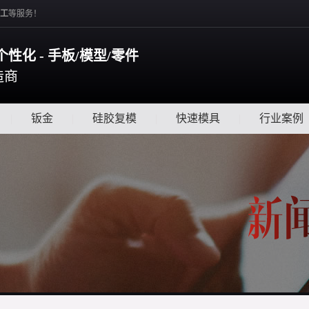
工
等服务！
个性化 - 手板/模型/零件
造商
|
钣金
|
硅胶复模
|
快速模具
|
行业案例