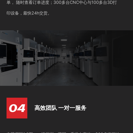
单， 随时查看订单进度；300多台CNC中心与100多台3D打
印设备，最快24h交货。
高效团队 一对一服务