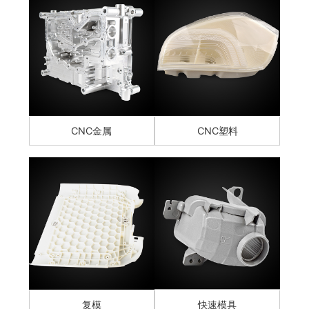
CNC金属
CNC塑料
复模
快速模具