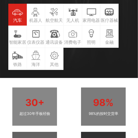
汽车
机器人
航空航天
无人机
家用电器
医疗器械
智能家居
仪表仪器
通讯设备
消费电子
照明
金融
铁路
海洋
其他
30+
98%
超过30年手板经验
98%的按时交货率