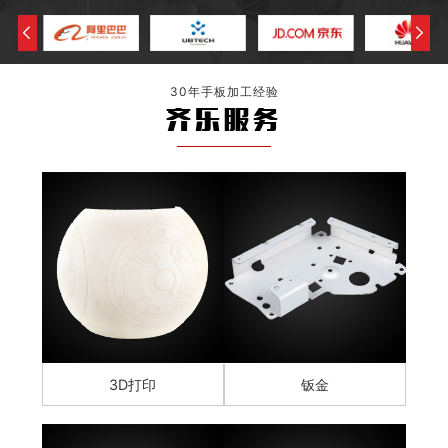
30年手板加工经验
齐乐服务
3D打印
钣金