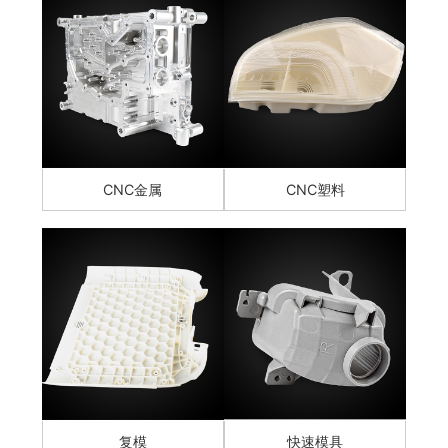
CNC金属
CNC塑料
复模
快速模具