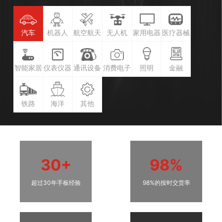
汽车
机器人
航空航天
无人机
家用电器
医疗器械
智能家居
仪表仪器
通讯设备
消费电子
照明
金融
铁路
海洋
其他
30+
98%
超过30年手板经验
98%的按时交货率