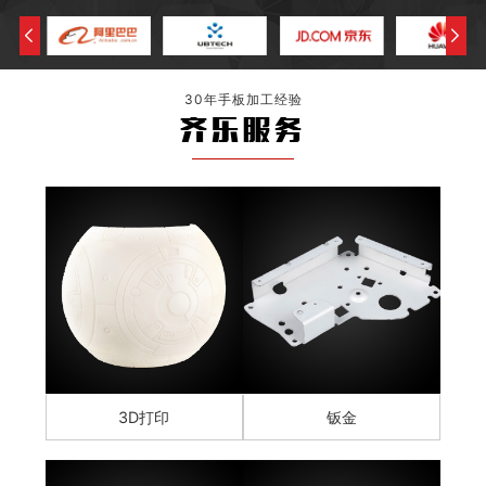
30年手板加工经验
齐乐服务
3D打印
钣金