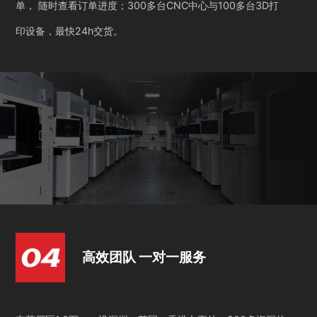
单， 随时查看订单进度；300多台CNC中心与100多台3D打
印设备，最快24h交货。
高效团队 一对一服务