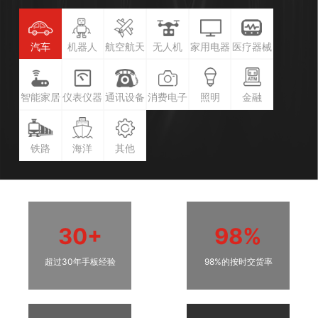
汽车
机器人
航空航天
无人机
家用电器
医疗器械
智能家居
仪表仪器
通讯设备
消费电子
照明
金融
铁路
海洋
其他
30+
98%
超过30年手板经验
98%的按时交货率