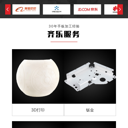
30年手板加工经验
齐乐服务
3D打印
钣金