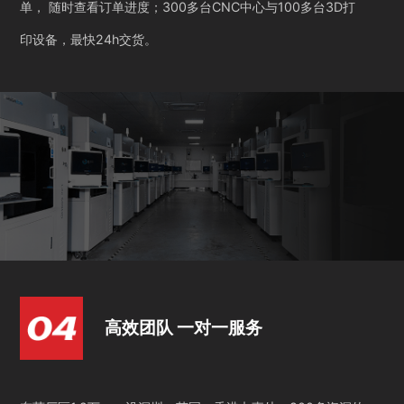
单， 随时查看订单进度；300多台CNC中心与100多台3D打
印设备，最快24h交货。
高效团队 一对一服务