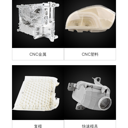
CNC金属
CNC塑料
复模
快速模具