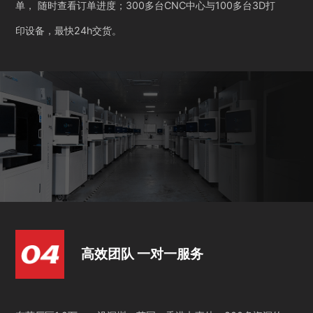
单， 随时查看订单进度；300多台CNC中心与100多台3D打
印设备，最快24h交货。
高效团队 一对一服务