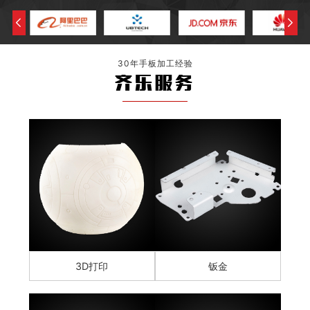
30年手板加工经验
齐乐服务
3D打印
钣金