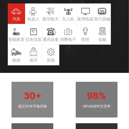
汽车
机器人
航空航天
无人机
家用电器
医疗器械
智能家居
仪表仪器
通讯设备
消费电子
照明
金融
铁路
海洋
其他
30+
98%
超过30年手板经验
98%的按时交货率