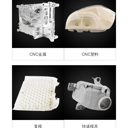
CNC金属
CNC塑料
复模
快速模具