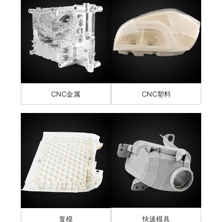
CNC金属
CNC塑料
复模
快速模具