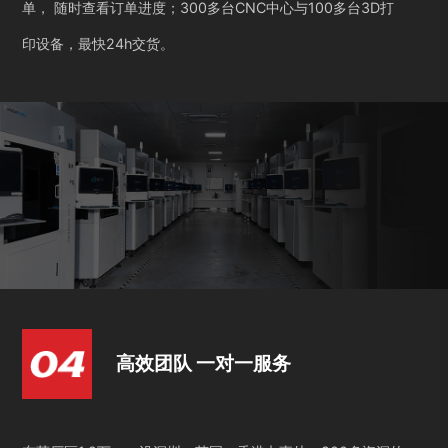
单， 随时查看订单进度；300多台CNC中心与100多台3D打
印设备，最快24h交货。
高效团队 一对一服务