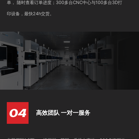
单， 随时查看订单进度；300多台CNC中心与100多台3D打
印设备，最快24h交货。
高效团队 一对一服务