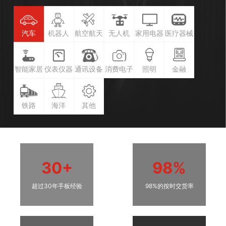
汽车
机器人
航空航天
无人机
家用电器
医疗器械
智能家居
仪表仪器
通讯设备
消费电子
照明
金融
铁路
海洋
其他
30+
98%
超过30年手板经验
98%的按时交货率