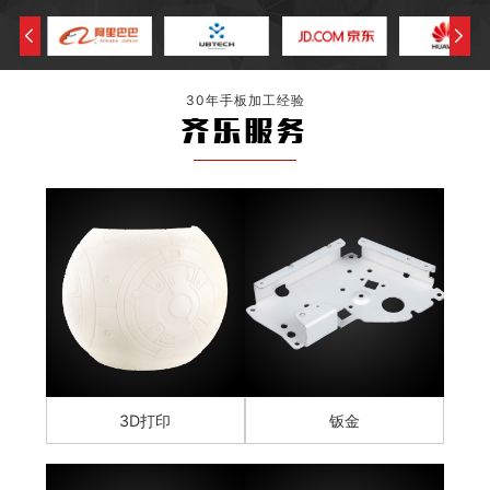
30年手板加工经验
齐乐服务
3D打印
钣金