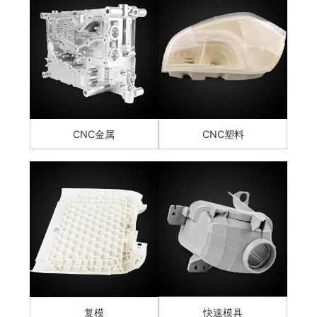
CNC金属
CNC塑料
复模
快速模具