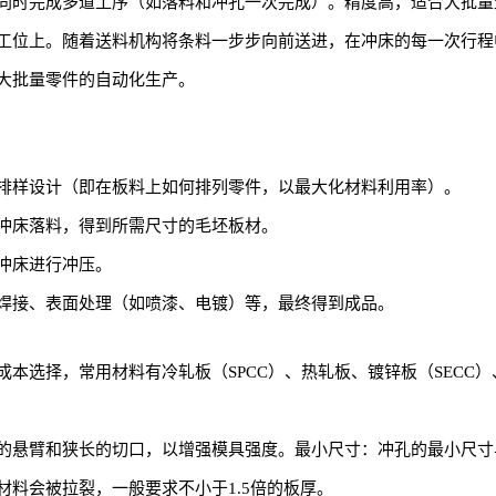
同时完成多道工序（如落料和冲孔一次完成）。精度高，适合大批量
工位上。随着送料机构将条料一步步向前送进，在冲床的每一次行程
大批量零件的自动化生产。
排样设计（即在板料上如何排列零件，以最大化材料利用率）。
冲床落料，得到所需尺寸的毛坯板材。
冲床进行冲压。
焊接、表面处理（如喷漆、电镀）等，最终得到成品。
本选择，常用材料有冷轧板（SPCC）、热轧板、镀锌板（SECC
的悬臂和狭长的切口，以增强模具强度。最小尺寸：冲孔的最小尺寸
料会被拉裂，一般要求不小于1.5倍的板厚。