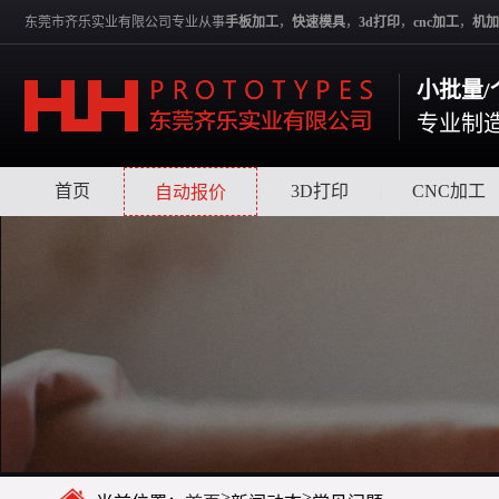
东莞市齐乐实业有限公司专业从事
手板加工
，
快速模具
，
3d打印
，
cnc加工
，
机加
小批量/
专业制
首页
|
|
3D打印
|
CNC加工
自动报价
>
>