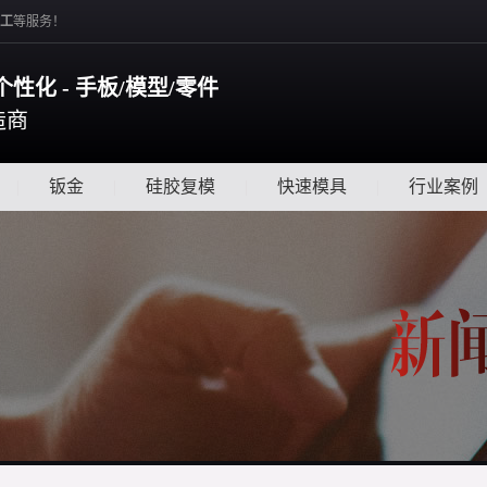
工
等服务！
个性化 - 手板/模型/零件
造商
|
钣金
|
硅胶复模
|
快速模具
|
行业案例