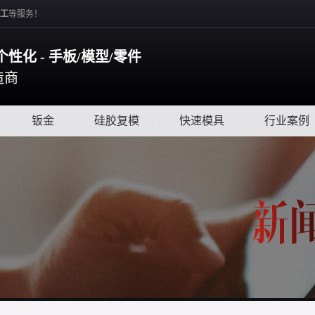
工
等服务！
个性化 - 手板/模型/零件
造商
|
钣金
|
硅胶复模
|
快速模具
|
行业案例