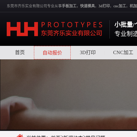
东莞市齐乐实业有限公司专业从事
手板加工
，
快速模具
，
3d打印
，
cnc加工
，
机加
小批量/
专业制
首页
|
|
3D打印
|
CNC加工
自动报价
>
>