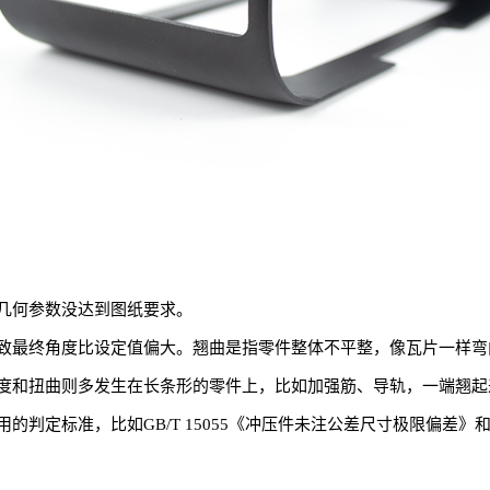
几何参数没达到图纸要求。
致最终角度比设定值偏大。翘曲是指零件整体不平整，像瓦片一样弯
度和扭曲则多发生在长条形的零件上，比如加强筋、导轨，一端翘起
判定标准，比如GB/T 15055《冲压件未注公差尺寸极限偏差》和G