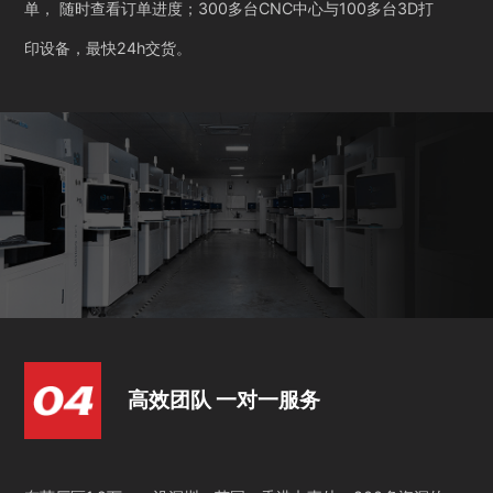
单， 随时查看订单进度；300多台CNC中心与100多台3D打
印设备，最快24h交货。
高效团队 一对一服务