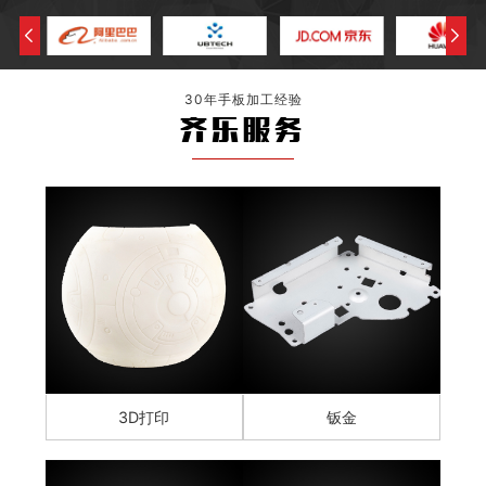
30年手板加工经验
齐乐服务
3D打印
钣金