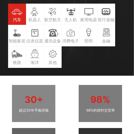
汽车
机器人
航空航天
无人机
家用电器
医疗器械
智能家居
仪表仪器
通讯设备
消费电子
照明
金融
铁路
海洋
其他
30+
98%
超过30年手板经验
98%的按时交货率