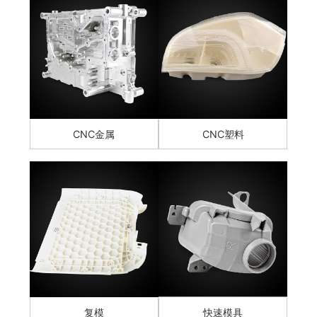
CNC金属
CNC塑料
复模
快速模具