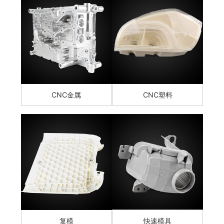
CNC金属
CNC塑料
复模
快速模具