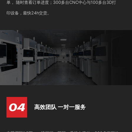
单， 随时查看订单进度；300多台CNC中心与100多台3D打
印设备，最快24h交货。
高效团队 一对一服务