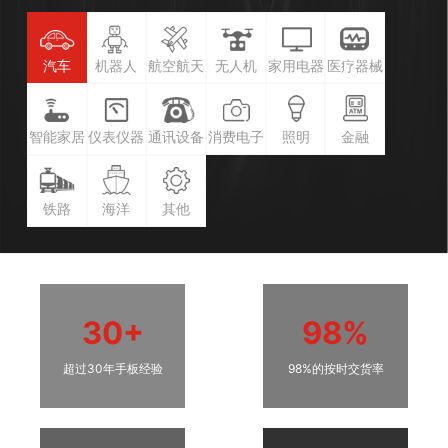
汽车
机器人
航空航天
无人机
家用电器
医疗器械
智能家居
仪表仪器
通讯设备
消费电子
照明
金融
铁路
海洋
其他
30+
98%
超过30年手板经验
98%的按时交货率