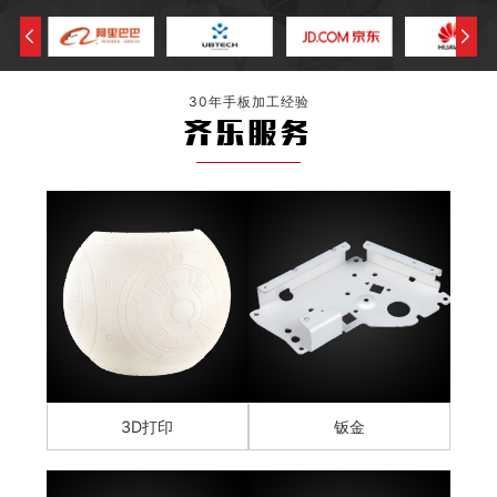
30年手板加工经验
齐乐服务
3D打印
钣金