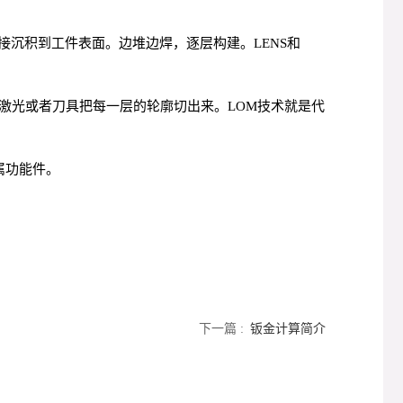
接沉积到工件表面。边堆边焊，逐层构建。LENS和
激光或者刀具把每一层的轮廓切出来。LOM技术就是代
属功能件。
下一篇 :
钣金计算简介