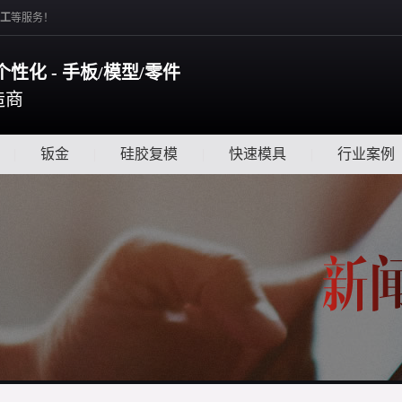
工
等服务！
个性化 - 手板/模型/零件
造商
|
钣金
|
硅胶复模
|
快速模具
|
行业案例