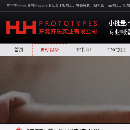
东莞市齐乐实业有限公司专业从事
手板加工
，
快速模具
，
3d打印
，
cnc加工
，
机加
小批量/
专业制
首页
|
|
3D打印
|
CNC加工
自动报价
>
>