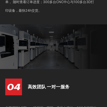
单， 随时查看订单进度；300多台CNC中心与100多台3D打
印设备，最快24h交货。
高效团队 一对一服务