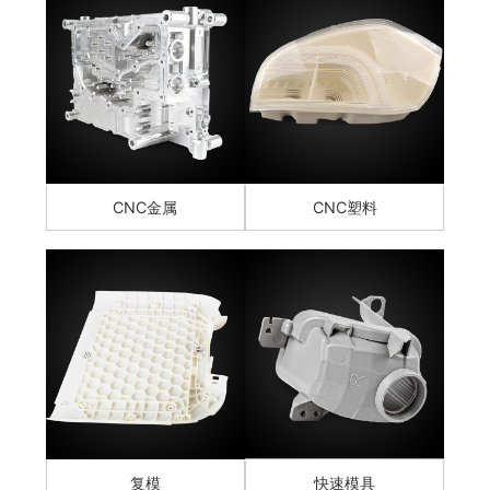
CNC金属
CNC塑料
复模
快速模具