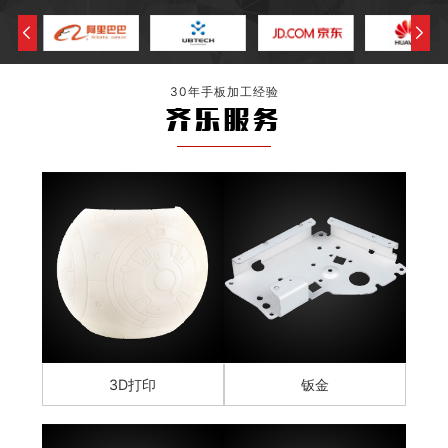
30年手板加工经验
齐乐服务
3D打印
钣金