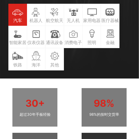
汽车
机器人
航空航天
无人机
家用电器
医疗器械
智能家居
仪表仪器
通讯设备
消费电子
照明
金融
铁路
海洋
其他
30+
98%
超过30年手板经验
98%的按时交货率