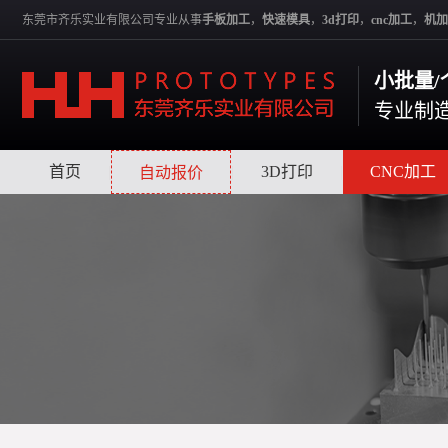
东莞市齐乐实业有限公司专业从事
手板加工
，
快速模具
，
3d打印
，
cnc加工
，
机加
小批量/
专业制
首页
|
|
3D打印
|
CNC加工
自动报价