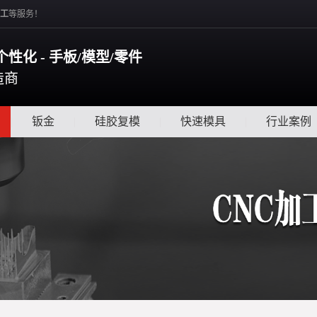
工
等服务！
个性化 - 手板/模型/零件
造商
|
钣金
|
硅胶复模
|
快速模具
|
行业案例